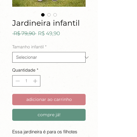
Jardineira infantil
Preço
Preço
 R$ 79,90 
R$ 49,90
normal
promocional
Tamanho infantil
*
Quantidade
*
adicionar ao carrinho
compre já!
Essa jardineira é para os filhotes