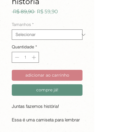
história
Preço
Preço
 R$ 89,90 
R$ 59,90
normal
promocional
Tamanhos
*
Quantidade
*
adicionar ao carrinho
compre já!
Juntas fazemos história!
Essa é uma camiseta para lembrar
que juntas podemos tudo. Vamos